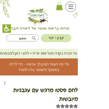
סודות בריאות ואושר של ליאורה חוברה
קבע.י תור
משלוח חינם עד הבית בקניה מעל 350 ש"ח + לחצ.י כאן למבצעים
גלי מה הצעד הנכון לך עכשיו - כדי לרדת
במשקל ולשמור עליו לתמיד
לחם פסטו מרגש עם עגבניות
מיובשות
דירוג של NaN מתוך 5 כוכבים