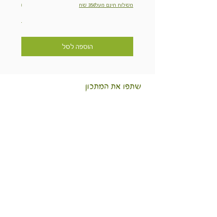
מחיר
משלוח חינם מעל350 שח
משלוח חינם מ
הוספה לסל
שתפו את המתכון