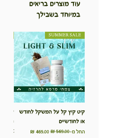
עוד מוצרים בריאים
במיוחד בשבילך
SUMMER SALE
NEW! חדש!
קיט קיץ קל על המשקל לחודש
ערכת ט
או לחודשיים
inable
Kit
מחיר רגיל
מחיר מבצע
החל מ-