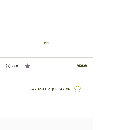
תגובות
0.0 / 5 ‏(0)
לחם (חלה) גבינה ועשבי תיבול
מזמינים אותך לדרג ולהגיב...