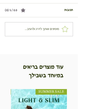
תגובות
0.0 / 5 ‏(0)
אייס מאקה לאטה (וגם גרסה
מזמינים אותך לדרג ולהגיב...
למאקה לאטה חם)
עוד מוצרים בריאים
במיוחד בשבילך
SUMMER SALE
NEW! חדש!