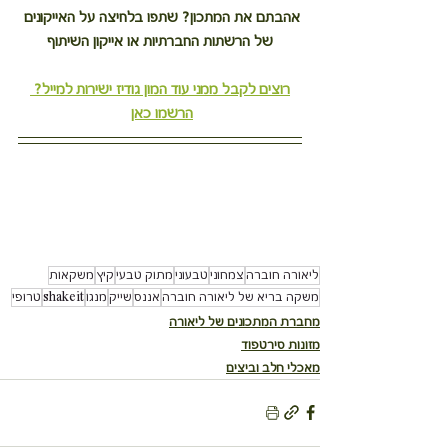
אהבתם את המתכון? שתפו בלחיצה על האייקונים 
של הרשתות החברתיות או אייקון השיתוף
רוצים לקבל ממני עוד המון גודיז ישירות למייל? 
הרשמו כאן
ליאורה חוברה
צמחוני
טבעוני
מתוק טבעי
קיץ
משקאות
משקה בריא של ליאורה חוברה
אננס
שייק
מנגו
shakeit
טרופי
מחברת המתכונים של ליאורה
מזונות סירטפוד
מאכלי חלב וביצים