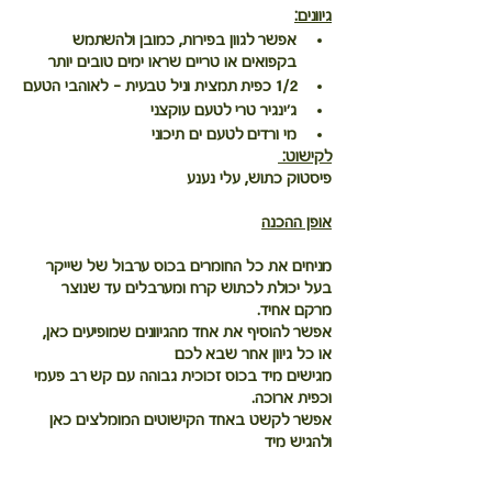
גיוונים:
אפשר לגוון בפירות, כמובן ולהשתמש 
בקפואים או טריים שראו ימים טובים יותר
1/2 כפית 
תמצית וניל טבעית - לאוהבי הטעם
ג'ינגיר טרי לטעם עוקצני
מי ורדים לטעם ים תיכוני
לקישוט: 
פיסטוק כתוש, עלי נענע
אופן ההכנה
מניחים את כל החומרים בכוס ערבול של שייקר 
בעל יכולת לכתוש קרח ומערבלים עד שנוצר 
מרקם אחיד.
אפשר להוסיף את אחד מהגיוונים שמופיעים כאן,
או כל גיוון אחר שבא לכם
מגישים מיד בכוס זכוכית גבוהה עם קש רב פעמי 
וכפית ארוכה.
אפשר לקשט באחד הקישוטים המומלצים כאן
ולהגיש מיד