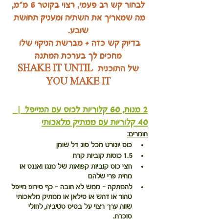
לבחור קש רב פעמי, רצוי בקוטר 6 מ"מ,
מה שמאריך את השתיה ומעניק תחושת 
שובע.
בדיוק קש כזה + מברשת הניקוי שלו 
מחכים לך בערכת המתנה
של התוכנית SHAKE IT UNTIL 
YOU MAKE IT
2 מנות, 60 קלוריות לכוס עם המייפל  |  
40 קלוריות עם ממתיק מלאכותי
חומרים:
כוס יוגורט מכל סוג דל שומן
1.5 כוסות קוביות קרח
חצי כוס קוביות קפואות של מנגו ואננס או 
מחית פרי שלהם
להמתקה - ממש לא חובה - כף 
סירופ מייפל 
טהור
 או דהש או סילאן או ממתיק מלאכותי 
שווה ערך רצוי על בסיס סטיביה, לחולי 
סוכרת. 