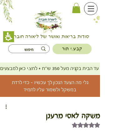
סודות בריאות ואושר של ליאורה חוברה
קבע.י תור
משלוח חינם עד הבית בקניה מעל 350 ש"ח + לחצ.י כאן למבצעים
גלי מה הצעד הנכון לך עכשיו - כדי לרדת
במשקל ולשמור עליו לתמיד
משקה לאסי מרענן
דירוג של NaN מתוך 5 כוכבים