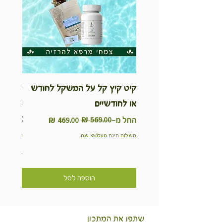
קיט קיץ קל על המשקל לחודש
ערכת ט
או לחודשיים
inable
Kit
מחיר רגיל
מחיר מבצע
החל מ-
מחיר
משלוח חינם מעל350 שח
משלוח חינם מ
הוספה לסל
שתפו את המתכון