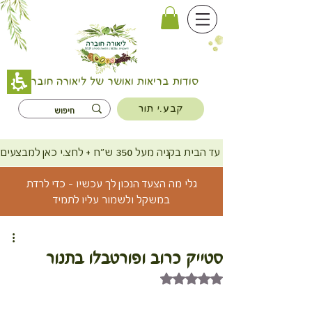
סודות בריאות ואושר של ליאורה חוברה
קבע.י תור
משלוח חינם עד הבית בקניה מעל 350 ש"ח + לחצ.י כאן למבצעים
גלי מה הצעד הנכון לך עכשיו - כדי לרדת
במשקל ולשמור עליו לתמיד
סטייק כרוב ופורטבלו בתנור
דירוג של NaN מתוך 5 כוכבים