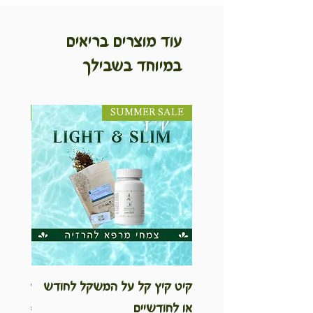
עוד מוצרים בריאים
במיוחד בשבילך
SUMMER SALE
NEW! חדש!
קיט קיץ קל על המשקל לחודש
ערכת ט
או לחודשיים
inable