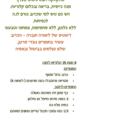
מתקתקה ויוצא פשוט מעדן.
מנה כייפית, בריאה ובכלום קלוריות.
ויש גם טיפ למי שכרוב גורם לו.ה 
לנפיחות.
ללא גלוטן, ללא פחמימות, צמחוני וטבעוני
דיאטיפ של ליאורה חוברה - הכרוב 
עשיר בחומרים נוגדי סרטן,
שלא נעלמים בבישול ובאפיה
8 מנות 35 קלוריות למנה
החומרים:
כרוב גדול שטוף
פטריות פרוטבלו כמה שרוצים ( לפחות 4)
החומרים לרוטב 
כף שמן זית מאיכות מעולה
2 כפות סירופ מייפל או סילאן
כפית מלח גס
1/3 כוס עשבי תיבול טריים טחונים שאתם 