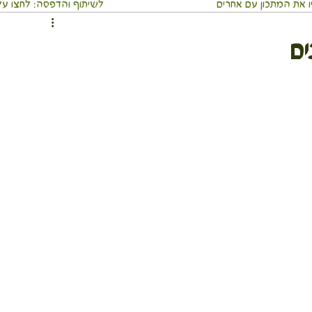
 את המתכון עם אחרים
⬇️לשיתוף והדפסה: לחצו על 3 הנקודו
ממרחים ומטבלים
מאפים
ארוחה שלמה בכלי אחד
ים
וסבתא
מאכלי עדות ועמים
משקאות
מתכוני חגים
כי אוכל מסביב לעולם
מדריכים בריאים
לים
גוף ונפש
טיולים חגים ואירועים