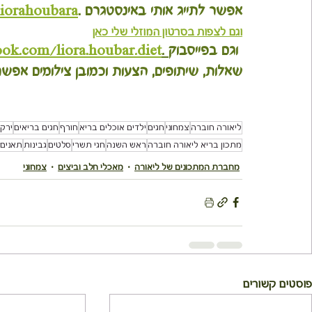
אפשר לתייג אותי באינסטגרם .
liorahoubara
וגם לצפות בסרטון המוזלי שלי כאן
 וגם בפייסבוק
 .
ook.com/liora.houbar.diet
שאלות, שיתופים, הצעות וכמובן צילומים אפש
ליאורה חוברה
צמחוני
חגים
ילדים אוכלים בריא
חורף
חגים בריאים
ירק
מתכון בריא ליאורה חוברה
ראש השנה
חגי תשרי
סלטים
גבינות
תאנים
מחברת המתכונים של ליאורה
מאכלי חלב וביצים
צמחוני
פוסטים קשורים