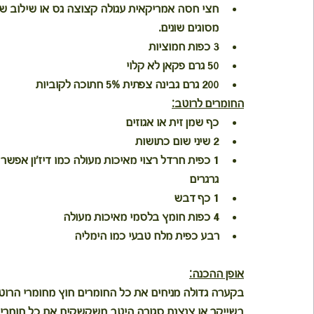
חצי חסה אמריקאית עגולה קצוצה גס או שילוב ש
מסוגים שונים.
3 כפות חמוציות 
50 גרם פקאן לא קלוי
200 גרם גבינה צפתית 5% חתוכה לקוביות
החומרים לרוטב:
כף שמן זית או אגוזים
2 שיני שום כתושות
1 כפית חרדל רצוי מאיכות מעולה כמו דיז'ון אפשר 
גרגרים
1 כף דבש
4 כפות חומץ בלסמי מאיכות מעולה
רבע כפית מלח טבעי כמו הימליה
אופן ההכנה:
בקערה גדולה מניחים את כל החומרים חוץ מחומרי הרוט
בשייקר או צנצנת סגורה היטב משקשקים את כל חומרי 