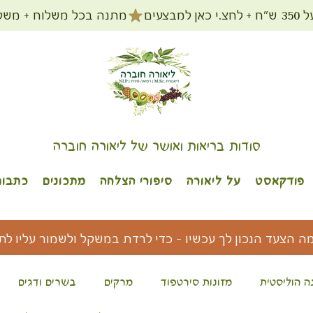
מתנה בכל משלוח + משלוח חינם עד הב
סודות בריאות ואושר של ליאורה חוברה
פודקאסט
על ליאורה
סיפורי הצלחה
מתכונים
כתבות
מה הצעד הנכון לך עכשיו - כדי לרדת במשקל ולשמור עליו לת
ה הוליסטית
מזונות סירטפוד
מרקים
בשרים ודגים