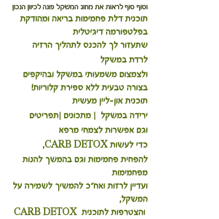
וסוף סוף לראות את מחוג המשקל פונה לכיוון הנכון
תוכנית דלת פחמימות בריאה ומהודקת 
בפלטפורמה דיגיטלית 
שתעזור לך להכנס לתהליך הרזיה
לרדת במשקל 
ולצמצום משמעותי במשקל ובהיקפים 
בצורה טבעית ללא ספירת קלוריות!
תוכנית און-ליין מעשית 
ירידה במשקל  | מתכונים |תפריטים
וגם אפשרות לצמחי מרפא
כדי לעשות CARB DETOX,
להפחית פחמימות וגם בהמשך להנות 
מפחמימות 
ועדיין לרזות ואח"כ להמשיך לשמירה על 
המשקל,
 והצטרפות לתוכנית CARB DETOX 