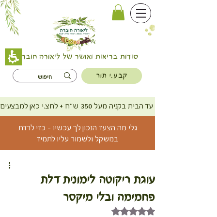
סודות בריאות ואושר של ליאורה חוברה
קבע.י תור
משלוח חינם עד הבית בקניה מעל 350 ש"ח + לחצ.י כאן למבצעים
גלי מה הצעד הנכון לך עכשיו - כדי לרדת
במשקל ולשמור עליו לתמיד
עוגת ריקוטה לימונית דלת
פחמימה ובלי מיקסר
דירוג של NaN מתוך 5 כוכבים