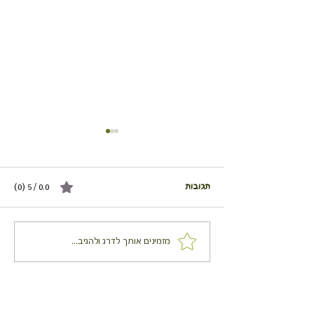
תגובות
0.0 / 5 ‏(0)
חליטת הבריאות הסודית שלי
מזמינים אותך לדרג ולהגיב...
לחורף