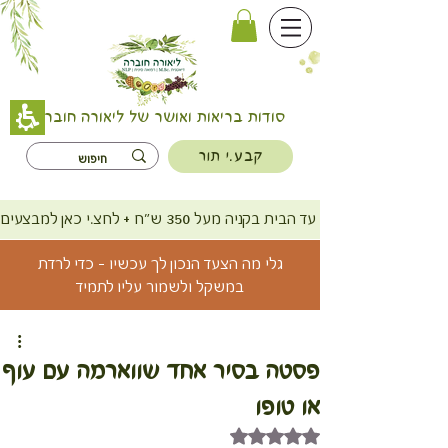
סודות בריאות ואושר של ליאורה חוברה
קבע.י תור
משלוח חינם עד הבית בקניה מעל 350 ש"ח + לחצ.י כאן למבצעים
גלי מה הצעד הנכון לך עכשיו - כדי לרדת
במשקל ולשמור עליו לתמיד
פסטה בסיר אחד שווארמה עם עוף
או טופו
דירוג של NaN מתוך 5 כוכבים