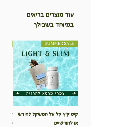
עוד מוצרים בריאים
במיוחד בשבילך
SUMMER SALE
NEW! חדש!
קיט קיץ קל על המשקל לחודש
ערכת ט
או לחודשיים
inable