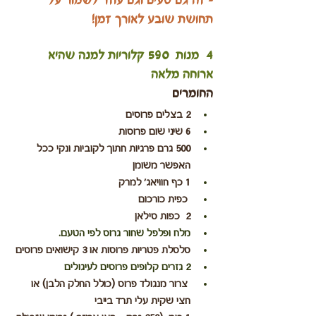
– זה גם טעים וגם עוזר לשמור על 
תחושת שובע לאורך זמן!
4  מנות  590 קלוריות למנה שהיא 
ארוחה מלאה
החומרים
2 בצלים פרוסים
6 שיני שום פרוסות
500 גרם פרגיות חתוך לקוביות ונקי ככל 
האפשר משומן
1 כף חוויאג' למרק
 כפית כורכום
2  כפות סילאן
מלח ופלפל שחור גרוס לפי הטעם.
סלסלת פטריות פרוסות או 3 קישואים פרוסים
2 גזרים קלופים פרוסים לעיגולים
 צרור מנגולד פרוס (כולל החלק הלבן) או 
חצי שקית עלי תרד בייבי