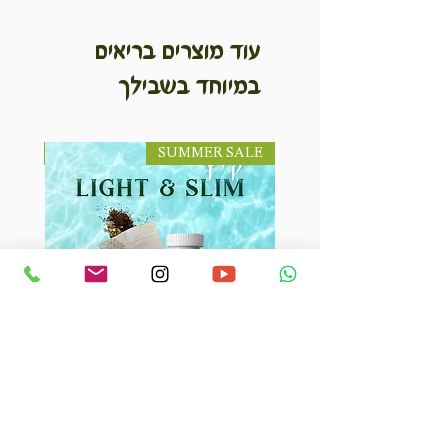
עוד מוצרים בריאים
במיוחד בשבילך
SUMMER SALE
NEW! חדש!
קיט קיץ קל על המשקל לחודש
ערכת ט
או לחודשיים
inable