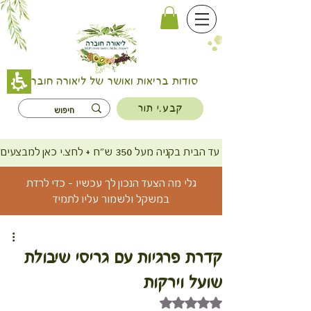
סודות בריאות ואושר של ליאורה חוברה
קבע.י תור
משלוח חינם עד הבית בקניה מעל 350 ש"ח + לחצ.י כאן למבצעים
גלי מה הצעד הנכון לך עכשיו - כדי לרדת
במשקל ולשמור עליו לתמיד
קדרת פרגיות עם גריסי שיבולת
שועל וירקות
דירוג של NaN מתוך 5 כוכבים