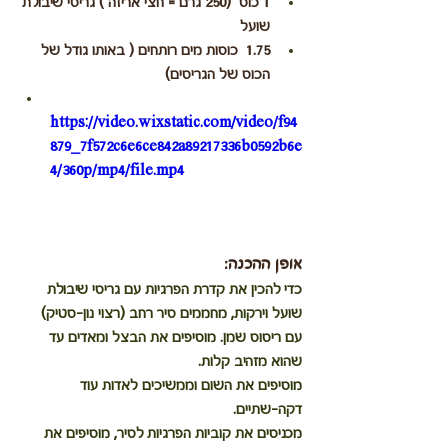
1 כוס  (250 גרם = חצי אריזה ) גריסי שיבולת 
שועל
1.75  כוסות מים רותחים ( באותו גודל של 
הכוס של הגריסים)
https://video.wixstatic.com/video/f94
879_7f572c6e6ce842a89217336b0592b6e
4/360p/mp4/file.mp4
אופן ההכנה:
כדי להכין את 
קדרת הפרגיות עם גריסי שיבולת 
שועל וירקות
, מחממים סיר רחב (רצוי נון-סטיק) 
עם ריסוס שמן. מוסיפים את הבצל ומאדים עד 
שהוא מזהיב קלות.
מוסיפים את השום וממשיכים לאדות עוד 
דקה-שתיים.
מכניסים את קוביות הפרגיות לסיר, מוסיפים את 