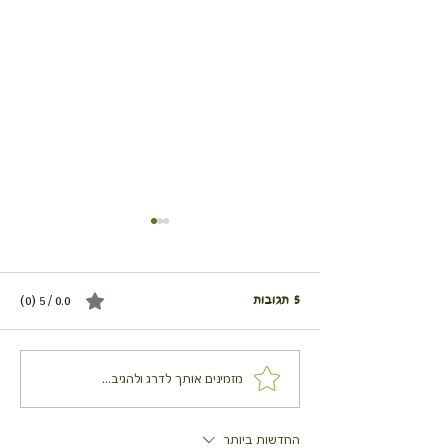
5 תגובות
0.0 / 5 ‏(0)
פריטטה דלעת ובייבי תרד
מזמינים אותך לדרג ולהגיב...
החדשות ביותר