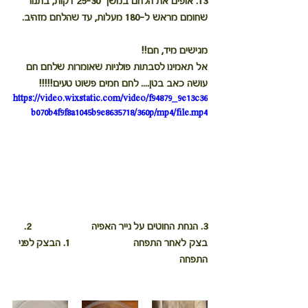
13. אופים את הלחם במשך 25-30 דקות, בתנור 
שחומם מראש ל-180 מעלות, עד שהלחם מזהיב.
מגישים מיד, חם!!
אל תאמינו לסבתות פולניות שאומרות שלחם חם 
עושה כאב בטן.... לחם חמים פשוט טעים!!!!!
https://video.wixstatic.com/video/f94879_9e13c36
b070b4f9f8a1045b9e8635718/360p/mp4/file.mp4
3. הנחת החוטים על נייר האפיה                      2. 
בצק לאחר התפחה          		1. הבצק לפני 
התפחה 