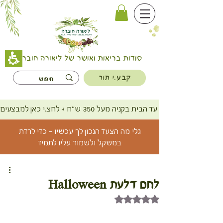
סודות בריאות ואושר של ליאורה חוברה
קבע.י תור
משלוח חינם עד הבית בקניה מעל 350 ש"ח + לחצ.י כאן למבצעים
גלי מה הצעד הנכון לך עכשיו - כדי לרדת
במשקל ולשמור עליו לתמיד
לחם דלעת Halloween
דירוג של NaN מתוך 5 כוכבים