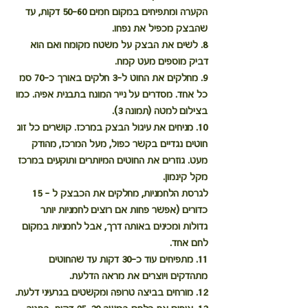
הקערה ומתפיחים במקום חמים 50-60 דקות, עד 
שהבצק מכפיל את נפחו.
8. לשים את הבצק על משטח מקומח ואם הוא 
דביק מוספים מעט קמח.
9. מחלקים את החוט ל-3 חלקים באורך כ-70 סמ 
כל אחד. מסדרים על נייר המונח בתבנית אפיה. כמו 
בצילום למטה (תמונה 3).
10. מניחים את עיגול הבצק במרכז. קושרים כל זוג 
חוטים נגדיים בקשר כפול, מעל המרכז, מהודק 
מעט. גוזרים את החוטים המיותרים ותוקעים במרכז 
מקל קינמון.
לגרסת הלחמניות, מחלקים את הכבצק ל - 15 
כדורים (אפשר פחות אם רוצים לחמניות יותר 
גדולות ומכינים באותה דרך, אבל לחמניות במקום 
לחם אחד.
11. מתפיחים עוד כ-30 דקות עד שהחוטים 
מתהדקים ויוצרים את מראה הדלעת.
12. מורחים בביצה טרופה ומקשטים בגרעיני דלעת.