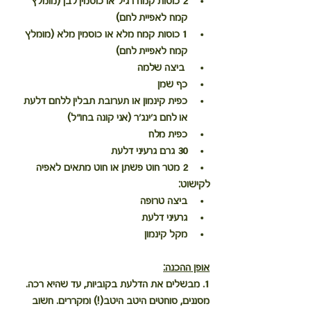
2 כוסות קמח רגיל או כוסמין לבן (מומלץ 
קמח לאפיית לחם)
1 כוסות קמח מלא או כוסמין מלא (מומלץ 
קמח לאפיית לחם) 
 ביצה שלמה
כף שמן
כפית קינמון או תערובת תבלין ללחם דלעת 
או לחם ג'ינג'ר (אני קונה בחו"ל) 
כפית מלח
30 גרם גרעיני דלעת
2 מטר חוט פשתן או חוט מתאים לאפיה
לקישוט:
ביצה טרופה
גרעיני דלעת
מקל קינמון
אופן ההכנה:
1. מבשלים את הדלעת בקוביות, עד שהיא רכה. 
מסננים, סוחטים היטב היטב(!) ומקררים. חשוב 