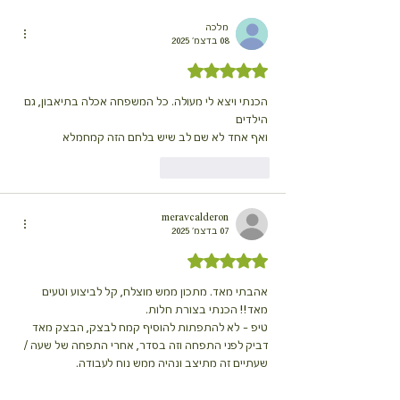
מלכה
08 בדצמ׳ 2025
דירוג של 5 מתוך 5 כוכבים
הכנתי ויצא לי מעולה. כל המשפחה אכלה בתיאבון, גם 
הילדים
ואף אחד לא שם לב שיש בלחם הזה קמחמלא
לייק
להשיב
meravcalderon
07 בדצמ׳ 2025
דירוג של 5 מתוך 5 כוכבים
אהבתי מאד. מתכון ממש מוצלח, קל לביצוע וטעים 
מאד!! הכנתי בצורת חלות. 
טיפ - לא להתפתות להוסיף קמח לבצק, הבצק מאד 
דביק לפני התפחה וזה בסדר, אחרי התפחה של שעה / 
שעתיים זה מתיצב ונהיה ממש נוח לעבודה. 