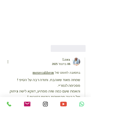
לייק
להשיב
Liora
08 בדצמ׳ 2025
בתשובה לפוסט של
meravcalderon
שמחה מאוד שאהבת. ותודה רבה על הטיפ ! 
מסכימה לגמריי.
והאמת שעם כמה שזה מפתיע, דווקא לישה וניתוק 
של הבצק מהמשטח בידיים רטובות !
מפחיתה את הצורך בקמח
לייק
להשיב