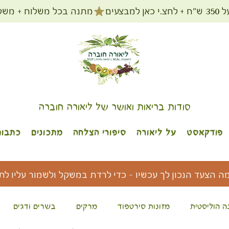
מתנה בכל משלוח + משלוח חינם עד הב
סודות בריאות ואושר של ליאורה חוברה
פודקאסט
על ליאורה
סיפורי הצלחה
מתכונים
כתבות
מה הצעד הנכון לך עכשיו - כדי לרדת במשקל ולשמור עליו לת
ה הוליסטית
מזונות סירטפוד
מרקים
בשרים ודגים