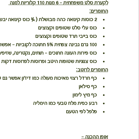
לקערת סלט משפחתית - 6 מנות 110 קלוריות למנה 
החומרים:
2 כוסות קינואה כהה מבושלת ( ¾ כוס קינואה יבשה) - 
כוס עלי סלט שטופים וקצוצים 
כוס בייבי תרד שטופים וקצוצים 
100 גרם גבינה צפתית 5% חתוכה לקוביות - אפשר להחליף בתחליף גבינה טבעוני או טופו מבושל.
כוס פירות העונה חתוכים – תותים, נקטרינה, שזיפי
כוס צנוניות שטופות היטב ופרוסות לפרוסות דקות 
החומרים לרוטב:
כף חרדל רצוי מאיכות מעולה כמו דיז'ון אפשר גם ע
כף סילאן 
כף מיץ לימון 
רבע כפית מלח טבעי כמו הימליה 
פלפל לפי הטעם 
אופן ההכנה -