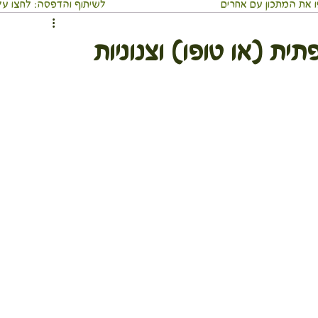
 את המתכון עם אחרים
⬇️לשיתוף והדפסה: לחצו על 3 הנקודו
ממרחים ומטבלים
מאפים
ארוחה שלמה בכלי אחד
ית (או טופו) וצנוניות
וסבתא
מאכלי עדות ועמים
משקאות
מתכוני חגים
כי אוכל מסביב לעולם
מדריכים בריאים
לים
גוף ונפש
טיולים חגים ואירועים