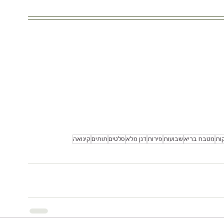
ות
מטבח בריא
שבועות
פירות
דגן מלא
סלטים
תותים
קינואה