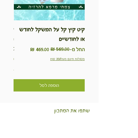
קיט קיץ קל על המשקל לחודש
ערכת ט
או לחודשיים
inable
Kit
מחיר רגיל
מחיר מבצע
החל מ-
מחיר
משלוח חינם מעל350 שח
משלוח חינם מ
הוספה לסל
שתפו את המתכון