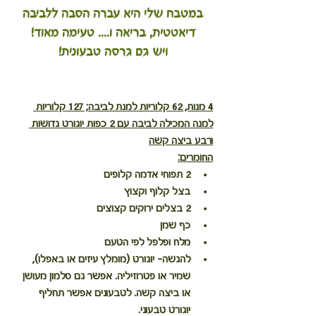
 במטבח שלי היא עברה הסבה ללביבה 
דיאטטית, בריאה ו.... טעימה מאוד!
ויש גם גרסה טבעונית!
4 מנות, 62 קלוריות למנת לביבה; 127 קלוריות 
למנה המכילה לביבה עם 2 כפות יוגורט גדושות 
ורבע ביצה קשה
החומרים:
2 תפוחי אדמה קלופים
בצל קלוף וקצוץ
2 בצלים ירוקים קצוצים
כף שמן
מלח ופלפל לפי הטעם
להגשה-
 יוגורט (מומלץ עיזים או באפלו), 
שמיר או פטרוזיליה. אפשר גם סלמון מעושן 
או ביצה קשה. 
לטבעונים
 אפשר תחליף 
יוגורט טבעוני.