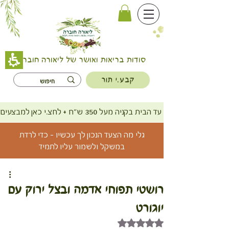
סודות בריאות ואושר של ליאורה חוברה
קבע.י תור
משלוח חינם עד הבית בקניה מעל 350 ש"ח + לחצ.י כאן למבצעים
גלי מה הצעד הנכון לך עכשיו - כדי לרדת
במשקל ולשמור עליו לתמיד
רושטי תפוחי אדמה ובצל ירוק עם
יוגורט
דירוג של NaN מתוך 5 כוכבים