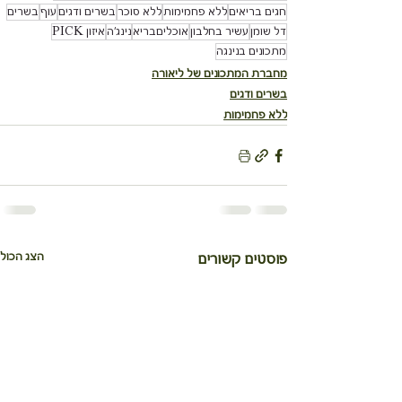
חגים בריאים
ללא פחמימות
ללא סוכר
בשרים ודגים
עוף
בשרים
דל שומן
עשיר בחלבון
אוכליםבריא
נינג'ה
איזון PICK
מתכונים בנינגה
מחברת המתכונים של ליאורה
בשרים ודגים
ללא פחמימות
הצג הכול
פוסטים קשורים