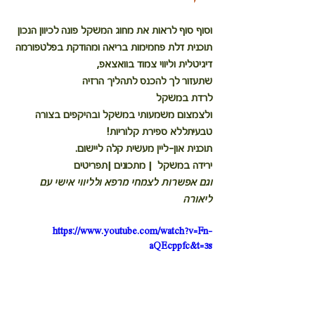
וסוף סוף לראות את מחוג המשקל פונה לכיוון הנכון
תוכנית דלת פחמימות בריאה
 ומהודקת בפלטפורמה 
דיגיטלית וליווי צמוד בוואצאפ,
שתעזור לך להכנס לתהליך הרזיה
לרדת במשקל 
ולצמצום משמעותי במשקל ובהיקפים בצורה 
טבעיתללא ספירת קלוריות!
תוכנית און-ליין מעשית קלה ליישום.
ירידה במשקל  | מתכונים |תפריטים
וגם אפשרות לצמחי מרפא ולליווי אישי עם 
ליאורה
https://www.youtube.com/watch?v=Fn-
aQEcppfc&t=3s