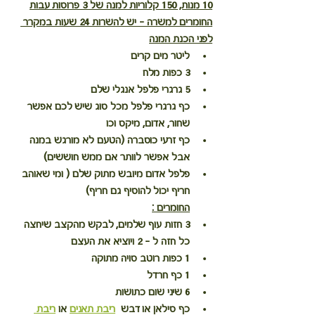
10 מנות, 150 קלוריות למנה של 3 פרוסות עבות
החומרים למשרה - יש להשרות 24 שעות במקרר 
לפני הכנת המנה
ליטר מים קרים
3 כפות מלח
5 גרגרי פלפל אנגלי שלם
כף גרגרי פלפל מכל סוג שיש לכם אפשר 
שחור, אדום, מיקס וכו
כף זרעי כוסברה (הטעם לא מורגש במנה 
אבל אפשר לוותר אם ממש חוששים)
פלפל אדום מיובש מתוק שלם ( ומי שאוהב 
חריף יכול להוסיף גם חריף)
החומרים :
3 חזות עוף שלמים, לבקש מהקצב שיחצה 
כל חזה ל - 2 ויוציא את העצם
1 כפות רוטב סויה מתוקה
1 כף חרדל
6 שיני שום כתושות
כף סילאן או דבש  
ריבת תאנים
 או 
ריבת 