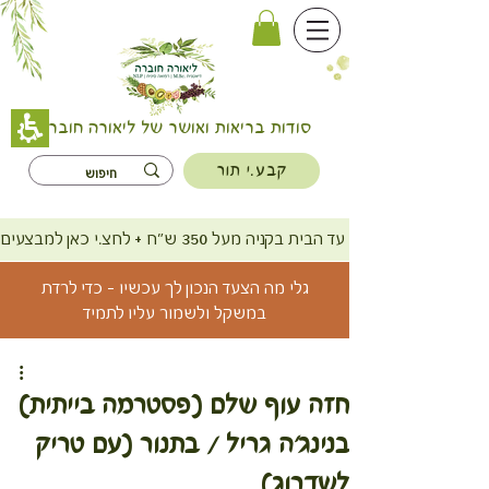
סודות בריאות ואושר של ליאורה חוברה
קבע.י תור
משלוח חינם עד הבית בקניה מעל 350 ש"ח + לחצ.י כאן למבצעים
גלי מה הצעד הנכון לך עכשיו - כדי לרדת
במשקל ולשמור עליו לתמיד
חזה עוף שלם (פסטרמה בייתית)
בנינג'ה גריל / בתנור (עם טריק
לשדרוג)