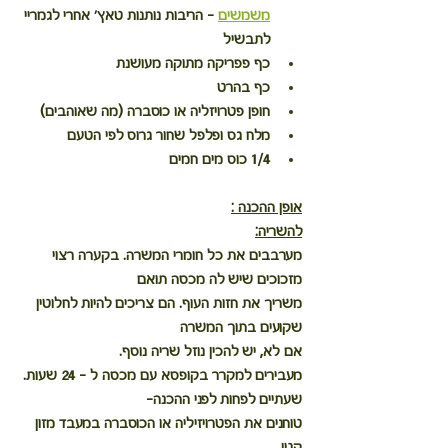
משמשים
 - הריבות נותנות טאץ' אחרי לגמריי 
לתבשיל
כף פפריקה מתוקה מעושנת
כף בהרט
חופן פטרויזליה או כוסברה (מה שאוהבים)
מלח גס ופלפל שחור גרוס לפי הטעם
1/4 כוס מים חמים
אופן ההכנה :
להשריה:
מערבבים את כל חומרי המשרה. בקערה רצוי 
מזכוכים שיש לה מכסה תואם
משריך את חזות העוף. הם צריכים להיות לחלוטין 
שקועים בתוך המשרה
אם לא, יש להכין נוזל שריה נוסף.
מעבירים למקרר בקופסא עם מכסה ל - 24 שעות.
שעתיים לפחות לפני ההכנה-
טוחנים את הפטרויזיליה או הכוסברה במעבד מזון 
קטן. 