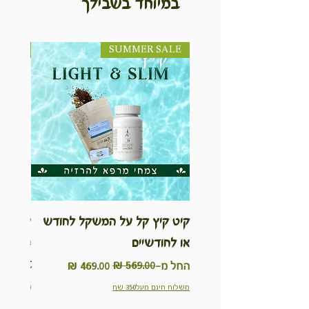
במיוחד בשבילך
SUMMER SALE
NEW! חדש!
קיט קיץ קל על המשקל לחודש
ערכת ט
או לחודשיים
inable
Kit
מחיר רגיל
מחיר מבצע
החל מ-
מחיר
משלוח חינם מעל350 שח
משלוח חינם מ