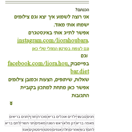
הכנתם?
אני רוצה לשמוע איך יצא וגם צילומים 
ישמחו אותי מאוד.
אפשר לתייג אותי באינסטגרם 
instagram.com/liorahoubara
.
וגם לצפות בסרטון המוזלי שלי כאן
 וגם 
בפייסבוק
 .
facebook.com/liora.hou
bar.diet
שאלות, שיתופים, הצעות וכמובן צילומים 
אפשר כאן מתחת למתכון בקוביית 
התגובות
 ⏬
חגים
טבעוני
ילדים אוכלים בריא
סוכרת
חורף
חגים בריאים
מאפה בריא
דגן מלא
ראש השנה
מאפים
חגי תשרי
לחם בריא
לחם
דבש
שמרים
חלה
אגוזים
פסטו
פיסטוקים
אגוז