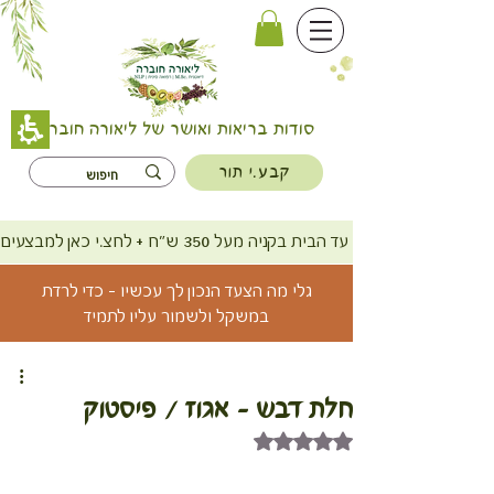
סודות בריאות ואושר של ליאורה חוברה
קבע.י תור
משלוח חינם עד הבית בקניה מעל 350 ש"ח + לחצ.י כאן למבצעים
גלי מה הצעד הנכון לך עכשיו - כדי לרדת
במשקל ולשמור עליו לתמיד
חלת דבש - אגוז / פיסטוק
דירוג של NaN מתוך 5 כוכבים