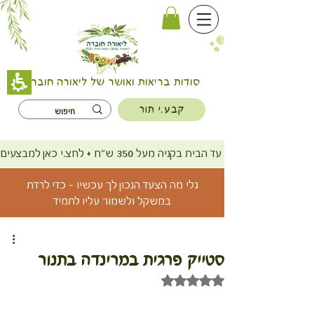
סודות בריאות ואושר של ליאורה חוברה
קבע.י תור
משלוח חינם עד הבית בקניה מעל 350 ש"ח + לחצ.י כאן למבצעים
גלי מה הצעד הנכון לך עכשיו - כדי לרדת
במשקל ולשמור עליו לתמיד
סטייק פרגית במרינדה בתנור
דירוג של NaN מתוך 5 כוכבים