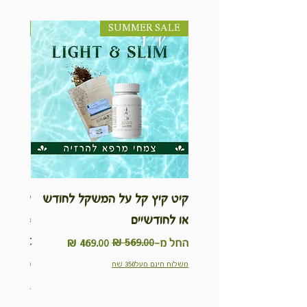
SUMMER SALE
NEW! חדש!
קיט קיץ קל על המשקל לחודש
ערכת ט
או לחודשיים
inable
Kit
מחיר רגיל
מחיר מבצע
החל מ-
מחיר
משלוח חינם מעל350 שח
משלוח חינם מ