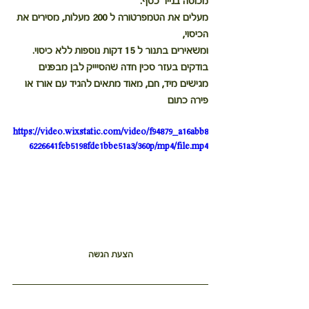
מכוסה בנייר כסף.
מעלים את הטמפרטורה ל 200 מעלות, מסירים את 
הכיסוי,
ומשאירים בתנור ל 15 דקות נוספות ללא כיסוי.
בודקים בעזר סכין חדה שהסיייק לבן מבפנים
מגישים מיד, חם, מאוד מתאים להגיד עם אורז או 
פירה כתום
https://video.wixstatic.com/video/f94879_a16abb8
6226641feb5198fde1bbe51a3/360p/mp4/file.mp4
הצעת הגשה