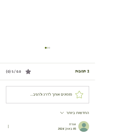
2 תגובות
0.0 / 5 ‏(0)
פוטטוס תפוחי אדמה או בטטה
מזמינים אותך לדרג ולהגיב...
בנינג'ה גריל או בתנור
החדשות ביותר
אורח
05 באוק׳ 2024