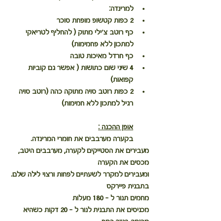
למרינדה:
2 כפות קטשופ מופחת סוכר
כף רוטב צ'ילי מתוק ( להחליף לטריאקי 
למתכון ללא פחמימות)
כף חרדל מאיכות טובה
4 שיני שום כתושות ( אפשר גם קוביות 
קפואות)
2 כפות רוטב סויה מתוקה כהה (רוטב סויה 
רגיל למתכון ללא חמימות) 
אופן ההכנה :
בקערה מערבבים את חומרי המרינדה.
מעבירים את הסטייקים לקערה, מערבבים היטב, 
מכסים את הקערה
ומעבירים למקרר לשעתיים לפחות ורצוי לילה שלם.
בתבנית פיירקס
מחמים תנור ל - 180 מעלות
מכניסים את התבנית לנור ל - 20 דקות כשהיא 