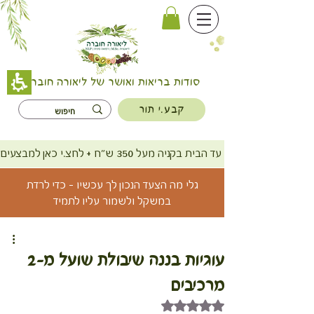
סודות בריאות ואושר של ליאורה חוברה
קבע.י תור
משלוח חינם עד הבית בקניה מעל 350 ש"ח + לחצ.י כאן למבצעים
גלי מה הצעד הנכון לך עכשיו - כדי לרדת
במשקל ולשמור עליו לתמיד
עוגיות בננה שיבולת שועל מ-2
מרכיבים
דירוג של NaN מתוך 5 כוכבים