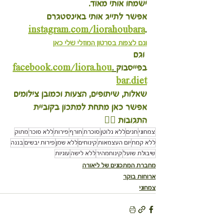
ישמחו אותי מאוד.
אפשר לתייג אותי באינסטגרם 
instagram.com/liorahoubara
.
וגם לצפות בסרטון המוזלי שלי כאן
 וגם 
בפייסבוק
 .
facebook.com/liora.hou
bar.diet
שאלות, שיתופים, הצעות וכמובן צילומים 
אפשר כאן מתחת למתכון בקוביית 
התגובות 
👇🏽
צמחוני
חגים
ללא גלוטן
סוכרת
חורף
פירות
ללא סוכר
מתוק
ללא קמח
יום העצמאות
קינוחים
ללא שמן
פירות יבשים
בננה
שיבולת שועל
קינוחמהיר
ללא לישה
עוגיות
מחברת המתכונים של ליאורה
ארוחות בוקר
צמחוני