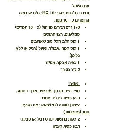
עם משקל
תבנית מלבנית בערך 25X 10 ס"מ או דומה
החומרים ל - 10 מנות 
170 גרם תמרים מג'הול (כ - 10 תמרים) 
מגולענים, רצוי חתוכים
1 כוס חלב מכל סוג שאוהבים
1 כוס קמח שיבולת שועל (רגיל או ללא 
גלוטן)
1 כפית אבקת אפייה⁣
2 גזר מגורר
 גיוונים:
חצי כפית קינמון שמפחית צורך במתוק
רבע כפית ג'ינג'יר מגורר
ציפורן טחונה למי שאוהב את הטעם
זיגוג (פרוסטינג)
2 כפות גדושות יוגורט רגיל או טבעוני
רבע כפית קינמון