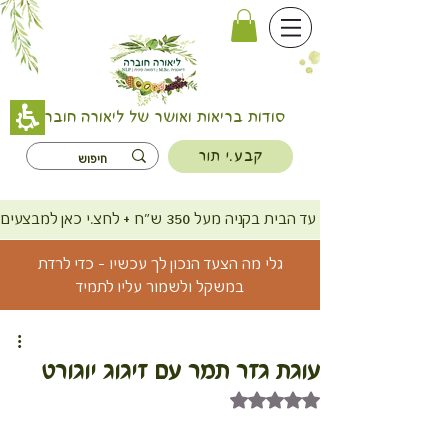
סודות בריאות ואושר של ליאורה חוברה
קבע.י תור
משלוח חינם עד הבית בקניה מעל 350 ש"ח + לחצ.י כאן למבצעים
גלי מה הצעד הנכון לך עכשיו - כדי לרדת
במשקל ולשמור עליו לתמיד
עוגת גזר תמר עם זיגוג יוגורט
דירוג של NaN מתוך 5 כוכבים