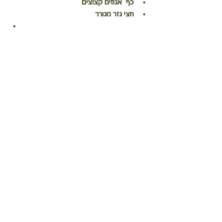
כף  אגוזים קצוצים
חצי גזר מגורר