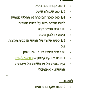
1 כוס קמח תופח מלא
1/2 כוס שיבולת שועל
1/4 כוס סוכר חום כהה או תחליף ממתיק 
לחולי סוכרת רצוי על בסיס סטיביה
100 גרם חמאה קרה
ביצה + חלבון ביצה
1/2 כפית פירורי וניל אמיתי או כפית תמצית 
וניל
100 מ"ל יוגורט ביו 1 – 3% שומן
1 כפית אבקת קינמון או 
חוויאג' לקפה
כף תמצית וניל או משחת וניל איכותית 
אמיתית. - אופציונלי
לקישוט - 
2 כפות שקדים פרוסים 