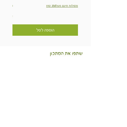
מחיר
משלוח חינם מעל350 שח
משלוח חינם מ
הוספה לסל
שתפו את המתכון