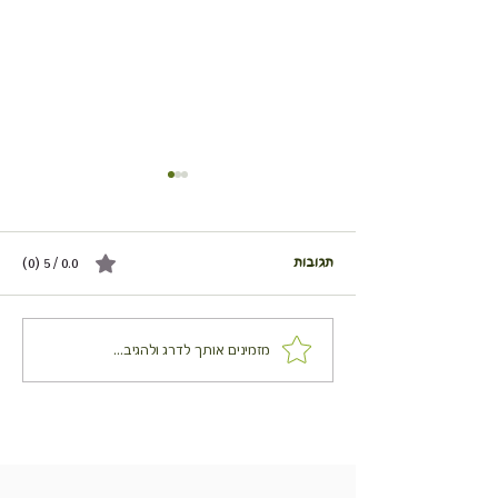
תגובות
0.0 / 5 ‏(0)
מפינס ירקות עם פטנט
מזמינים אותך לדרג ולהגיב...