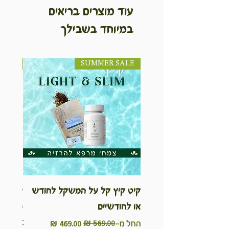
עוד מוצרים בריאים
במיוחד בשבילך
SUMMER SALE
NEW! חדש!
קיט קיץ קל על המשקל לחודש
ערכת ט
או לחודשיים
inable
Kit
מחיר רגיל
מחיר מבצע
החל מ-