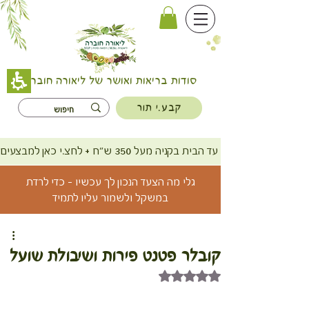
סודות בריאות ואושר של ליאורה חוברה
קבע.י תור
משלוח חינם עד הבית בקניה מעל 350 ש"ח + לחצ.י כאן למבצעים
גלי מה הצעד הנכון לך עכשיו - כדי לרדת
במשקל ולשמור עליו לתמיד
קובלר פטנט פירות ושיבולת שועל
דירוג של NaN מתוך 5 כוכבים