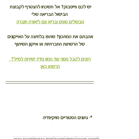
יש לכם פייסבוק? אל תשכחו להצטרף לקבוצת 
הבישול הבריאה שלי
מבשלים טעים ובריא עם ליאורה חוברה
אהבתם את המתכון? שתפו בלחיצה על האייקונים 
של הרשתות החברתיות או אייקון השיתוף
רוצים לקבל ממני עוד המון גודיז ישירות למייל?  
הרשמו כאן
 *· נתונים הסטוריים מויקיפדיה
ליאורה חוברה
צמחוני
סוכרת
חגים בריאים
מטבח בריא