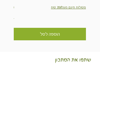
מחיר
משלוח חינם מעל350 שח
משלוח חינם מ
הוספה לסל
שתפו את המתכון