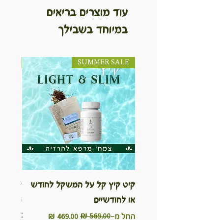
עוד מוצרים בריאים
במיוחד בשבילך
SUMMER SALE
NEW! חדש!
קיט קיץ קל על המשקל לחודש
ערכת ט
או לחודשיים
inable
Kit
מחיר רגיל
מחיר מבצע
החל מ-