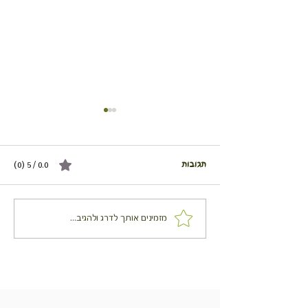
תגובות
0.0 / 5 ‏(0)
זה עוף על מצע אורז
חזות עוף בתנור על מצע בטטות
מזמינים אותך לדרג ולהגיב...
וכרוב ניצנים