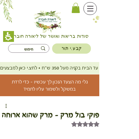
סודות בריאות ואושר של ליאורה חוברה
קבע.י תור
משלוח חינם עד הבית בקניה מעל 350 ש"ח + לחצ.י כאן למבצעים
גלי מה הצעד הנכון לך עכשיו - כדי לרדת
במשקל ולשמור עליו לתמיד
פוקי בול מרק - מרק שהוא ארוחה
דירוג של NaN מתוך 5 כוכבים