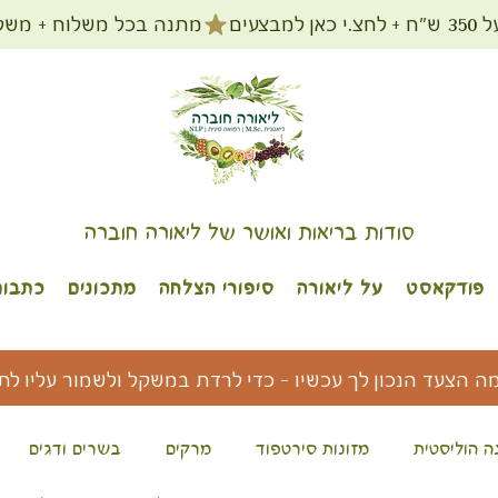
מתנה בכל משלוח + משלוח חינם עד הב
סודות בריאות ואושר של ליאורה חוברה
פודקאסט
על ליאורה
סיפורי הצלחה
מתכונים
כתבות
מה הצעד הנכון לך עכשיו - כדי לרדת במשקל ולשמור עליו לת
ה הוליסטית
מזונות סירטפוד
מרקים
בשרים ודגים