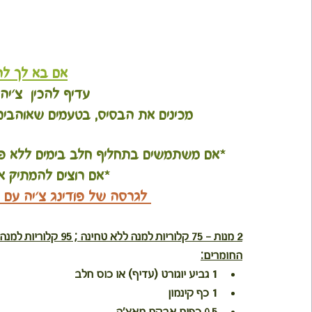
אם בא לך לה
עדיף להכין  צ׳יה
מכינים את הבסיס, בטעמים שאוהבים, 
*אם משתמשים בתחליף חלב בימים ללא פח
*אם רוצים להמתיק 
 לגרסה של פודינג צ'יה עם פחמימות וסרטון הדגמה לחצו כאן 
2 מנות - 75 קלוריות למנה ללא טחינה ; 95 קלוריות למנה עם טחינה
החומרים:
1 גביע יוגורט (עדיף) או כוס חלב
1 כף קינמון