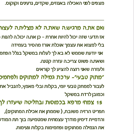
מצפים לפני האכילה באגוזים, שקדים, גרעינים וקוקוס.
ואם את.ה מרגיש.ה שאת.ה לא מצליח.ה לעצור
אז תדע.י שזה יכול להיות אחרת - כן את.ה יכול.ה להנו
בלי למצוא את עצמך אוכלת אורז מהסיר בעמידה
 אני יודעת שממש לא בא לך לעלות במשקל בגלל הפחמי
ושאת.ה פשוט צריכ.ה עזרה קטנה.
ולעזרה שאני רוצה להציע לך קוראים
"מתוק טבעי"- ערכת גמילה למתוקים ולפחמימ
לעבור לממתק טבעי יומי, בקלות ובלי מאמץ, להגביל את
וכמובן לרדת במשקל
 15 צמחי מרפא בכמוסות ובחליטה שיעזרו לך להתמודד עם נשנשת הפחמימות והמתוקים
תפריט הרזיה משובח, ( שממתן את אכילת המתוקים),
והדמיית דימיון מודרך עצמתית שמטמיעה בוך תת המודע
את הגמילה ממתוקים ופחמימות בקלות ונעימות.