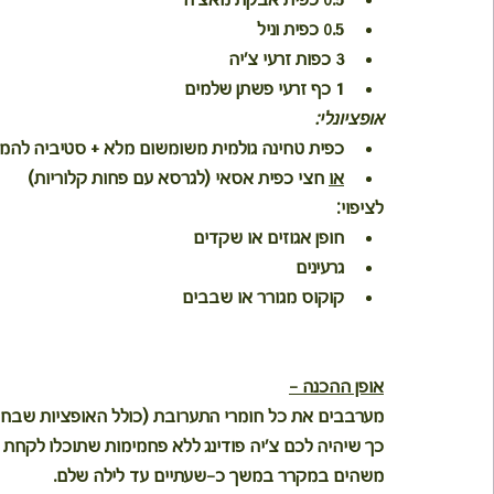
0.5 כפית אבקת מאצ׳ה
0.5 כפית וניל
3 כפות זרעי צ׳יה
1 כף זרעי פשתן שלמים
אופציונלי:
כפית טחינה גולמית משומשום מלא + סטיביה לה
או
 חצי כפית אסאי (לגרסא עם פחות קלוריות)
לציפוי:
חופן אגוזים או שקדים
גרעינים
קוקוס מגורר או שבבים
אופן ההכנה -
מערבבים את כל חומרי התערובת (כולל האופציות שבחר
כך שיהיה לכם צ׳יה פודינג ללא פחמימות שתוכלו לקחת 
משהים במקרר במשך כ-שעתיים עד לילה שלם.