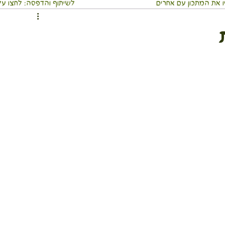
 את המתכון עם אחרים
⬇️לשיתוף והדפסה: לחצו על 3 הנקודו
ממרחים ומטבלים
מאפים
ארוחה שלמה בכלי אחד
וסבתא
מאכלי עדות ועמים
משקאות
מתכוני חגים
כי אוכל מסביב לעולם
מדריכים בריאים
לים
גוף ונפש
טיולים חגים ואירועים