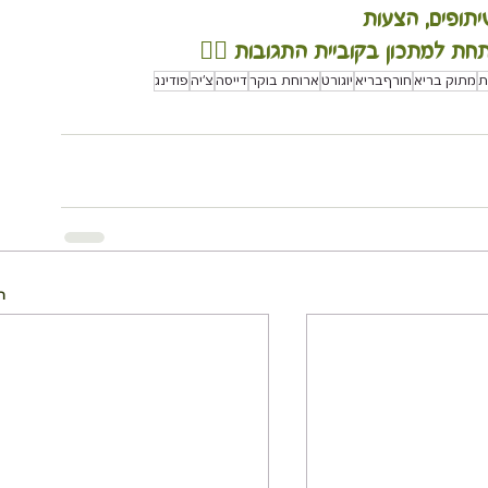
תופים, הצעות
תחת למתכון בקוביית התגובות 👇🏽
ת
מתוק בריא
חורףבריא
יוגורט
ארוחת בוקר
דייסה
צ'יה
פודינג
ה