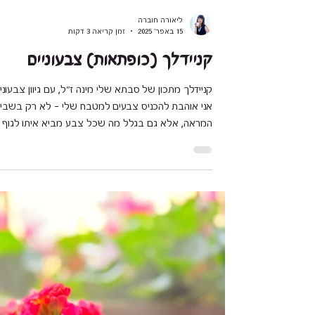
ליאורה חוברה
15 באפר׳ 2025
זמן קריאה 3 דקות
קניידלך (כופתאות) צבעוניים
קניידלך מתכון של סבתא שלי מינה ז"ל, עם גיוון צבעוני
אני אוהבת להכניס צבעים למטבח שלי – לא רק
המראה, אלא גם בגלל מה שכל צבע מביא איתו לגוף