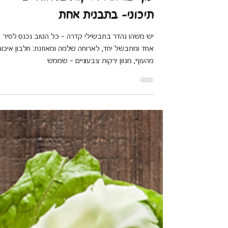
ליאורה חוברה
8 בספט׳ 2025
זמן קריאה 3 דקות
עוף בורגול וירקות בניחוח ים
תיכוני- בתבנית אחת
יש משהו נהדר בתבשילי קדרה – כל הטוב נכנס לסיר
אחד ומתבשל יחד, לארוחה שלמה ומאוזנת: חלבון 
מהעוף, מגוון ירקות צבעוניים - שממש