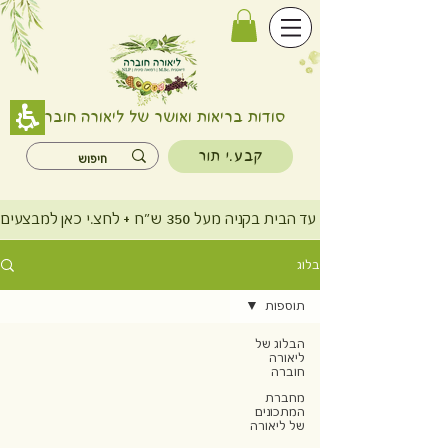
סודות בריאות ואושר של ליאורה חוברה
קבע.י תור
משלוח חינם עד הבית בקניה מעל 350 ש"ח + לחצ.י כאן למבצעים
בלוג
תוספות
הבלוג של
ליאורה
חוברה
מחברת
המתכונים
של ליאורה