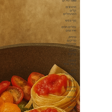
1000 מילים
מתכונים
קלים
למתחילים
גוף ונפש
טיולים חגים
ואירועים
טיפים,
טריקים
ושטיקים
תזונה
קלינית
פסטה
בסיר אחד
ללא
פחמימות
ירקות
מתוקים
וקינוחים
ארוחות
בוקר
מתחם
חזרה