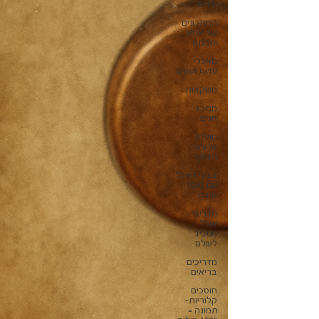
ילדים
המתכונים
של אמא
וסבתא
מאכלי
עדות ועמים
משקאות
מתכוני
חגים
מועדון
ארוחת
הבוקר
צבעי מאכל
עם סופר
פודס
מדריכי
אוכל
מסביב
לעולם
מדריכים
בריאים
חוסכים
קלוריות-
תמונה =