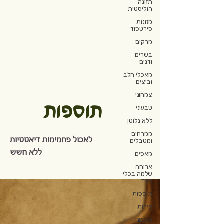
תזונה
הוליסטית
מזונות
סירטפוד
מרקים
בשרים
ודגים
מאכלי חלב
וביצים
צמחוני
תוספות
טבעוני
ללא גלוטן
ממרחים
לאכול פחמימות דיאטטיות
ומטבלים
ללא חשש
מאפים
ארוחה
שלמה בכלי
אחד
תוספות
פירות
מתכוני