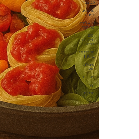
לביצפר
מתכונים
בנינג'ה
ללא לישה
במיקסר
ימים
מיוחדים
בשנה
מתכוני איזון
PICK
שיבולת
שועל
פטריות
קיץ
מרקים