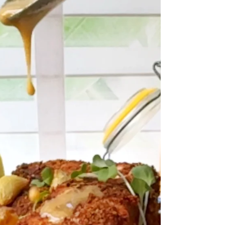
הטבעי (GLP1): החלבון מהעוף / טוופו, גבינה ומהביצה
מאריך שובע, החסה והעגבניות מספקות סיבים, האבוקד
מוסיף שומן בריא, הירק המוחמץ מחזק את המיקרוביום,
היוגורט מביא איתו פרוביוטיקה, ואפילו השום ברוטב ידו
כמזון שמעודד GLP-1.