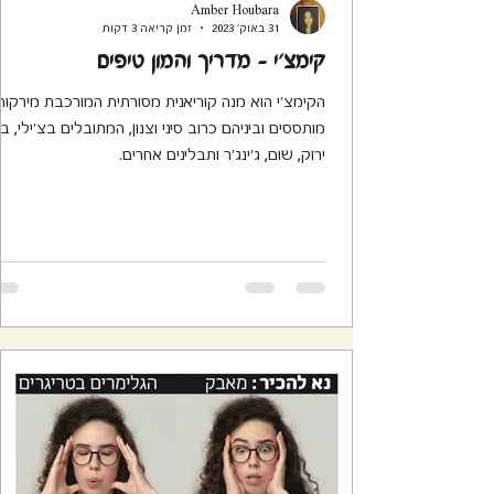
Amber Houbara
31 באוק׳ 2023
זמן קריאה 3 דקות
קימצ׳י - מדריך והמון טיפים
הקימצ'י הוא מנה קוריאנית מסורתית המורכבת מירקות
מותססים וביניהם כרוב סיני וצנון, המתובלים בצ'ילי, ב
ירוק, שום, ג'ינג'ר ותבלינים אחרים.