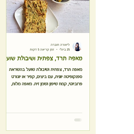
ליאורה חוברה
25 ביולי
זמן קריאה 5 דקות
מאפה תרד, צפתית ושיבולת שועל
מאפה תרד, צפתית ושיבולת שועל בהשראת
ספנקופיטה יוונית, עם ביצים, קפיר או יוגורט
פרוביוטי, קמח שיפון ושמן זית. מאפה מלוח,
משביע וקל להכנה, כ־110 קלוריות לפרוסה, עם
שילוב רכיבים שתומכים במנגנוני השובע
וב־GLP-1.