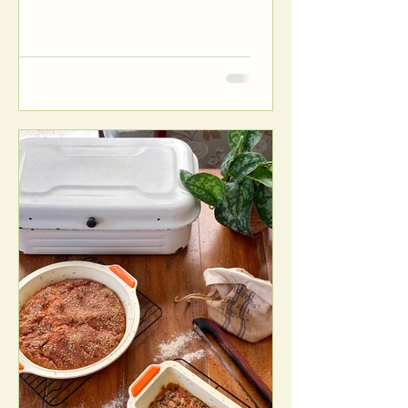
פחמימה