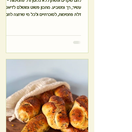
לחם שקדים ופשתן ללא גלוטן ודל פחמימות -
עשיר, רך ומשביע. מתכון פשוט ומושלם לדיאטה
דלת פחמימות, לסוכרתיים ולכל מי שרוצה לחם
בריא וטעים ללא עליית סוכר. טעם נפלא שכל
המשפחה תאהב. מתאים לחגים ולפסח