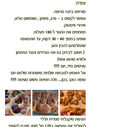
אפיה
מורחים ביצה טרופה.
אפשר לקשט ב - פרג, פשתן , שומשום מלא, 
פירורי פיסטוק.
מחממים את התנור ל 180 מעלות.
אופים במשך 40 – 30 דקות, עד שהמאפה 
שהחלטתם להכין זהוב
 ( חשוב לבדוק גם את הצדדים והצד התחתון 
ולוודא שהאו אפוי)
מגישים מיד, חם !!!!!
אל תאמינו לסבתות פולניות שאומרות שלחם חם 
עושה כאב בטן.... חלה חמימה פשוט טעימה !!!!!
הצעות שקבלתי מנורית הללי
להחליף את החמאה ב125 מל שמן. חייבת להוסיף 