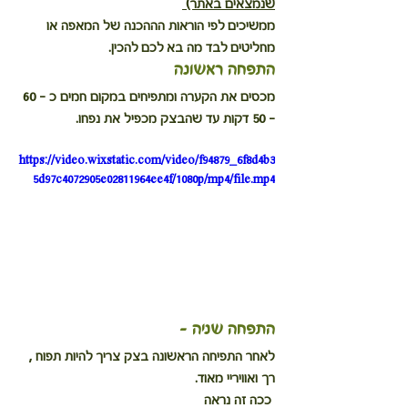
שנמצאים באתר) 
ממשיכים לפי הוראות הההכנה של המאפה או 
מחליטים לבד מה בא לכם להכין.
התפחה ראשונה
מכסים את הקערה ומתפיחים במקום חמים כ - 60 
- 50 דקות עד שהבצק מכפיל את נפחו.
https://video.wixstatic.com/video/f94879_6f8d4b3
5d97c4072905e02811964ee4f/1080p/mp4/file.mp4
התפחה שניה - 
לאחר התפיחה הראשונה בצק צריך להיות תפוח , 
רך ואוויריי מאוד.
 ככה זה נראה