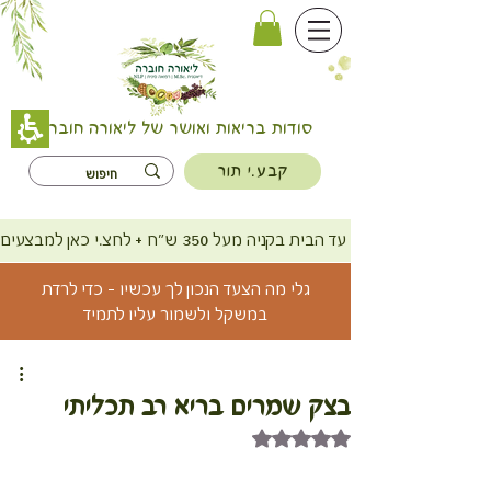
סודות בריאות ואושר של ליאורה חוברה
קבע.י תור
משלוח חינם עד הבית בקניה מעל 350 ש"ח + לחצ.י כאן למבצעים
גלי מה הצעד הנכון לך עכשיו - כדי לרדת
במשקל ולשמור עליו לתמיד
בצק שמרים בריא רב תכליתי
דירוג של NaN מתוך 5 כוכבים