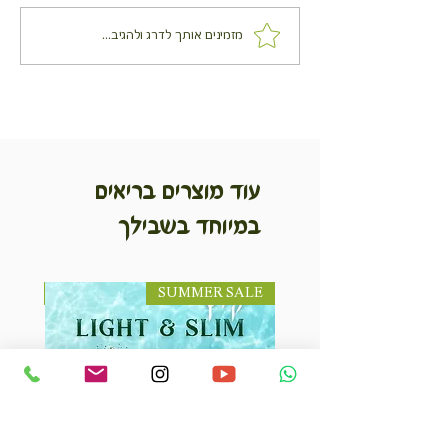
ים עם גבינת עיזים
מאפה תרד, צפתית ושיבולת
מזמינים אותך לדרג ולהגיב...
שועל
עוד מוצרים בריאים
במיוחד בשבילך
SUMMER SALE
NEW! חדש!