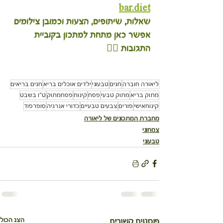
bar.diet
שאלות, שיתופים, הצעות וכמובן צילומים 
אפשר כאן מתחת למתכון בקוביית 
התגובות 👇🏽
ליאורה חוברה
חגים
טבעוני
ילדים אוכלים בריא
חגים בריאים
מתוק בריא
מתוק טבעי
פסח
קינוח
פסחמתוק
ט"ו בשבט
קינוחאישי
פורים
צבעים טבעיים
כדורי אנרגיה
סופרפוד
מחברת המתכונים של ליאורה
צמחוני
טבעוני
הצג הכול
פוסטים קשורים