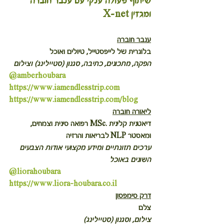
שיתוף פעולה ענקי עם ענבר חוברה 
ומגזין X-net
ענבר חוברה
בלוגרית של לייפסטייל, טיולים ואוכל
הפקה, מתכונים, כתיבה, סגנון (סטיילינג) וצילום
@amberhoubara
https://www.iamendlesstrip.com
https://www.iamendlesstrip.com/blog
ליאורה חוברה
דיאטנית קלינית .MSc רפואה סינית וצמחים, 
ומאסטר NLP לבריאות והרזיה
ערכים תזונתיים ומידע מקצועי אודות הצבעים 
השונים באוכל
@liorahoubara
https://www.liora-houbara.co.il
דרק סימפסון
צלם
צילום, וסגנון (סטיילינג)