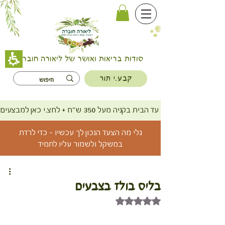
סודות בריאות ואושר של ליאורה חוברה
קבע.י תור
משלוח חינם עד הבית בקניה מעל 350 ש"ח + לחצ.י כאן למבצעים
גלי מה הצעד הנכון לך עכשיו - כדי לרדת
במשקל ולשמור עליו לתמיד
בליס בולז בצבעים
דירוג של NaN מתוך 5 כוכבים