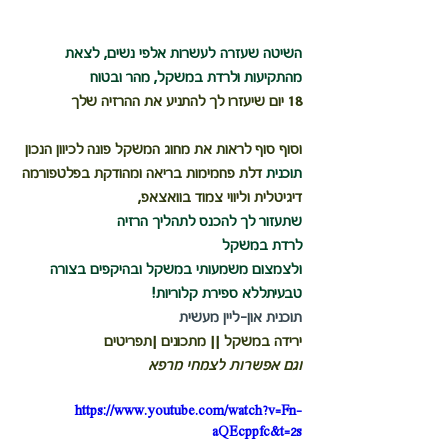
השיטה שעזרה לעשרות אלפי נשים, לצאת 
מהתקיעות ולרדת במשקל, מהר ובטוח
18 יום שיעזרו לך להתניע את ההרזיה שלך
וסוף סוף לראות את מחוג המשקל פונה לכיוון הנכון
תוכנית 
דלת פחמימות בריאה
 ומהודקת בפלטפורמה 
דיגיטלית וליווי צמוד בוואצאפ,
שתעזור לך להכנס לתהליך הרזיה
לרדת במשקל 
ולצמצום משמעותי במשקל ובהיקפים בצורה 
טבעיתללא ספירת קלוריות!
תוכנית און-ליין מעשית 
ירידה במשקל || מתכונים |תפריטים
וגם אפשרות לצמחי מרפא
https://www.youtube.com/watch?v=Fn-
aQEcppfc&t=2s